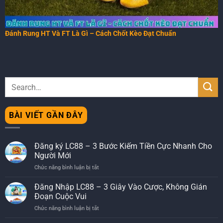
Đánh Rung HT Và FT Là Gì – Cách Chốt Kèo Đạt Chuẩn
BÀI VIẾT GẦN ĐÂY
Đăng ký LC88 – 3 Bước Kiếm Tiền Cực Nhanh Cho
Người Mới
Chức năng bình luận bị tắt
ở
Đăng
ký
Đăng Nhập LC88 – 3 Giây Vào Cược, Không Gián
LC88
Đoạn Cuộc Vui
–
Chức năng bình luận bị tắt
ở
3
Đăng
Bước