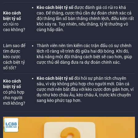
Kèo cách biệt tỷ số
được đánh giá có rủi ro khá
Kèo cách
cao. Để thắng, cược thủ cần dự đoán chính xác cả
biệt tỷ số
đội thắng lẫn số bàn thắng chênh lệch, điều kiện rất
có rủi ro
khó xảy ra. Tuy nhiên, nếu thắng, tỷ lệ thưởng vô
cao không?
cùng hấp dẫn.
Làm sao để
Thành viên nên tìm kiếm các trận đấu có sự chênh
tìm được
lệch rõ ràng về trình độ giữa hai đội bóng. Khi đó,
kèo cược
khả năng một đội thắng cách biệt sẽ cao hơn, giúp
cách biệt tỷ
cược thủ dễ dàng đưa ra dự đoán chính xác.
số tốt?
Kèo cách biệt tỷ số
đòi hỏi sự phân tích chuyên
Kèo cách
sâu, vì vậy không phù hợp cho người mới. Dân cá
biệt tỷ số
cược mới nên bắt đầu với kèo cược đơn giản hơn, ví
có phù hợp
dụ như kèo châu Âu, kèo châu Á, trước khi chuyển
cho người
sang kèo phức tạp hơn.
mới không?