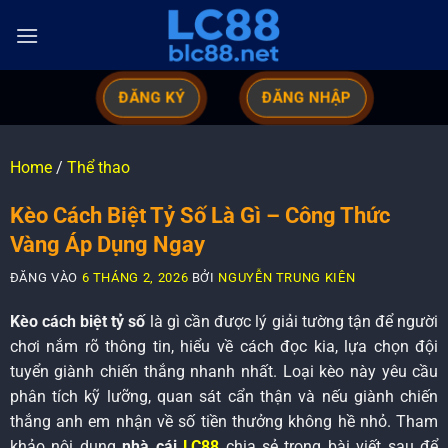
ĐĂNG KÝ
ĐĂNG NHẬP
Home
/
Thể thao
Kèo Cách Biệt Tỷ Số Là Gì – Công Thức
Vàng Áp Dụng Ngay
ĐĂNG VÀO
6 THÁNG 2, 2026
BỞI
NGUYỄN TRUNG KIÊN
Kèo cách biệt tỷ số
là gì cần được lý giải tường tận để người
chơi nắm rõ thông tin, hiểu về cách đọc kia, lựa chọn đội
tuyển giành chiến thắng nhanh nhất. Loại kèo này yêu cầu
phân tích kỹ lưỡng, quan sát cẩn thận và nếu giành chiến
thắng anh em nhận về số tiền thưởng không hề nhỏ. Tham
khảo nội dung
nhà cái
LC88
chia sẻ trong bài viết sau để