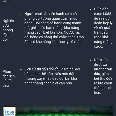
tích
Giúp dân
Người chơi cần tiến hành xem xét
cược
LC88
phong độ, tương quan của hai đội
đưa ra dự
Nghiên
bóng. Đội bóng có hàng công mạnh
đoán hợp lý
cứu
mẽ, ghi nhiều bàn thắng, khả năng
về kết quả
phong
thắng cách biệt lớn hơn. Ngược lại,
trận đấu,
độ hai
đội bóng có hàng thủ chắc chắn, trận
tăng khả
đội
đấu có khả năng kết thúc tỷ số thấp.
năng thắng
cược.
Nắm bắt
được xu
Lịch sử thi đấu đối đầu giữa hai đội
hướng trận
Phân
bóng như thế nào. Nếu một đội
đấu, giúp
tích lịch
thường xuyên áp đảo đội kia, khả
bet thủ đưa
sử đối
năng thắng cách biệt cao hơn.
ra lựa chọn
đầu
thông minh
hơn.