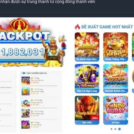
, nhận được sự trung thành từ cộng đồng thành viên