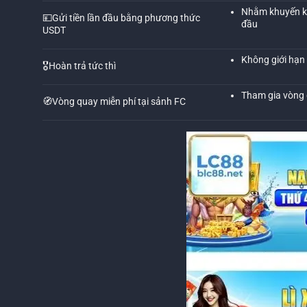
Nhằm khuyến kh
💴Gửi tiền lần đầu bằng phương thức
đầu
USDT
Không giới hạn 
🎖️Hoàn trả tức thì
Tham gia vòng 
🧭Vòng quay miễn phí tại sảnh FC