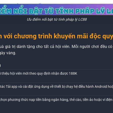
Ưu điểm nổi bật từ tính pháp lý LC88
n với chương trình khuyến mãi độc qu
à giá trị dành tặng cho tất cả hội viên. Mỗi người chơi đều có 
gày vàng.
ng
i thiệu hội viên mới theo quy định nhận được 188K
tác Tải app và cài đặt ứng dụng về thiết bị chạy hệ điều hành Android 
chọn phương thức nạp tiền bằng ngân hàng, thẻ cào, tiền ảo hoặc ví điện