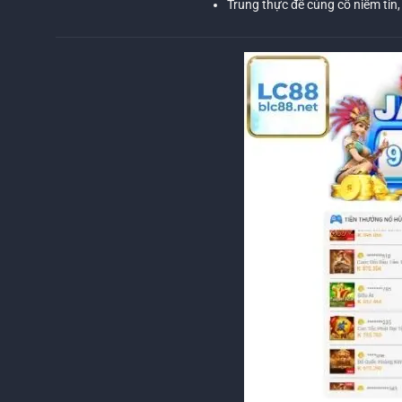
Trung thực để củng cố niềm tin