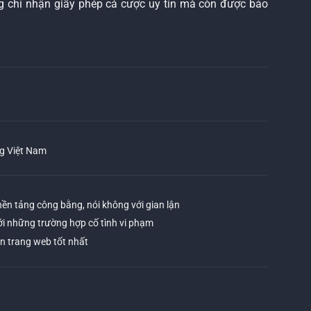
g chỉ nhận giấy phép cá cược uy tín mà còn được bảo
ờng Việt Nam
ền tảng công bằng, nói không với gian lận
với những trường hợp cố tình vi phạm
ên trang web tốt nhất