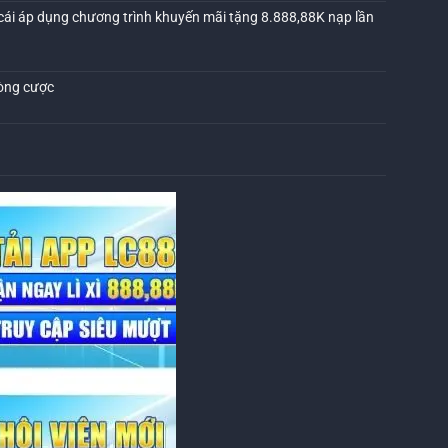
cái áp dụng chương trình khuyến mãi tặng 8.888,88K nạp lần
vòng cược