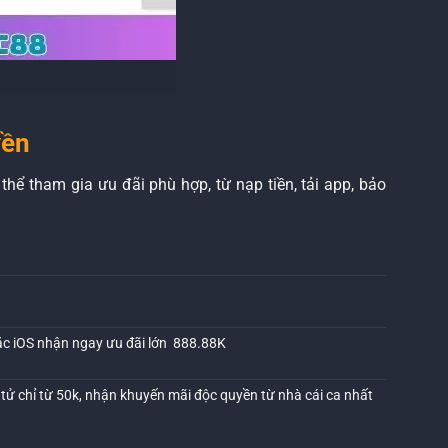
yền
thể tham gia ưu đãi phù hợp, từ nạp tiền, tải app, bảo
hoặc iOS nhận ngay ưu đãi lớn 888.88K
 tử chỉ từ 50k, nhận khuyến mãi độc quyền từ nhà cái ca nhất