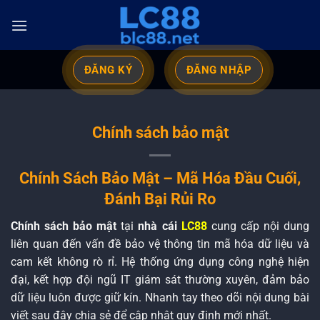
ĐĂNG KÝ
ĐĂNG NHẬP
Chính sách bảo mật
Chính Sách Bảo Mật – Mã Hóa Đầu Cuối,
Đánh Bại Rủi Ro
Chính sách bảo mật
tại
nhà cái
LC88
cung cấp nội dung
liên quan đến vấn đề bảo vệ thông tin mã hóa dữ liệu và
cam kết không rò rỉ. Hệ thống ứng dụng công nghệ hiện
đại, kết hợp đội ngũ IT giám sát thường xuyên, đảm bảo
dữ liệu luôn được giữ kín. Nhanh tay theo dõi nội dung bài
viết sau đây chia sẻ để cập nhật quy định mới nhất.