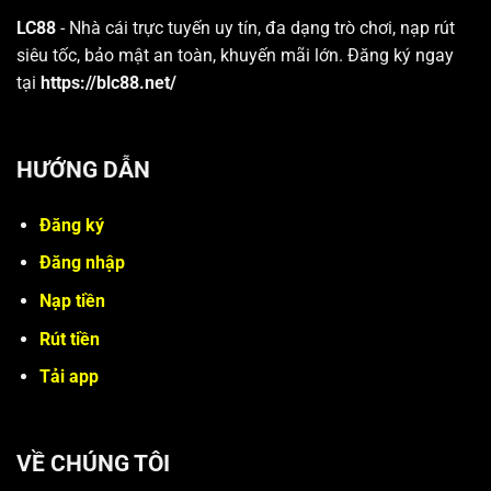
LC88
- Nhà cái trực tuyến uy tín, đa dạng trò chơi, nạp rút
siêu tốc, bảo mật an toàn, khuyến mãi lớn. Đăng ký ngay
tại
https://blc88.net/
HƯỚNG DẪN
Đăng ký
Đăng nhập
Nạp tiền
Rút tiền
Tải app
VỀ CHÚNG TÔI