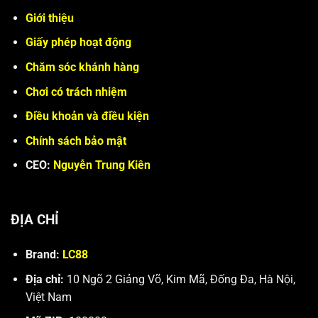
Giới thiệu
Giấy phép hoạt động
Chăm sóc khánh hàng
Chơi có trách nhiệm
Điều khoản và điều kiện
Chính sách bảo mật
CEO:
Nguyễn Trung Kiên
ĐỊA CHỈ
Brand:
LC88
Địa chỉ:
10 Ngõ 2 Giảng Võ, Kim Mã, Đống Đa, Hà Nội,
Việt Nam