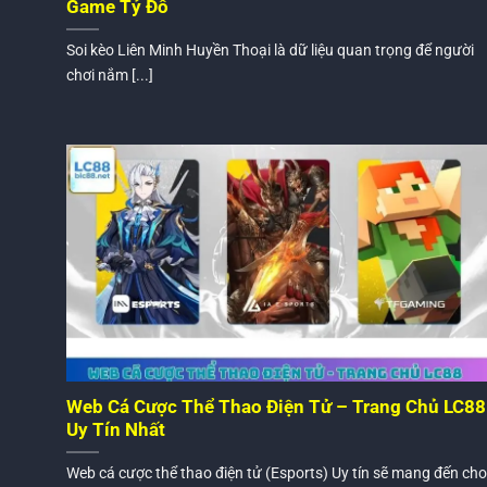
Game Tỷ Đô
Soi kèo Liên Minh Huyền Thoại là dữ liệu quan trọng để người
chơi nắm [...]
Web Cá Cược Thể Thao Điện Tử – Trang Chủ LC88
Uy Tín Nhất
Web cá cược thể thao điện tử (Esports) Uy tín sẽ mang đến cho