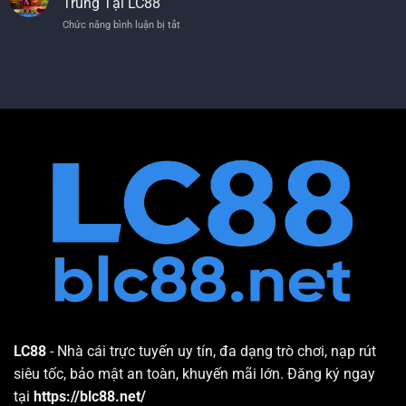
Trúng Tại LC88
Vui
–
Đến
Chức năng bình luận bị tắt
ở
100%
Thành
Cách
Giao
Công
Chơi
Dịch
Sau
Nổ
Hợp
3
Hũ
Lệ
Phút
–
Thành
Lời
Công
Khuyên
Siêu
Bách
Tốc
Phát
Bách
Trúng
Tại
LC88
LC88
- Nhà cái trực tuyến uy tín, đa dạng trò chơi, nạp rút
siêu tốc, bảo mật an toàn, khuyến mãi lớn. Đăng ký ngay
tại
https://blc88.net/