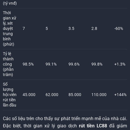
(tỷ vnđ)
Thời
gian xử
lý, xét
duyệt
7
5
3.5
2.8
-60%
trung
bình
(phút)
Tỷ lệ
thành
công
98.5%
99.1%
99.6%
99.8%
+1.3%
(phần
trăm)
Số
lượng
hội viên
45.000
62.000
85.000
110.000
+144%
rút tiền
lần đầu
Các số liệu trên cho thấy sự phát triển mạnh mẽ của nhà cái.
Đặc biệt, thời gian xử lý giao dịch
rút tiền LC88
đã giảm