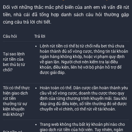
Đối với những thắc mắc phổ biến của anh em về vấn đề rút
tiền, nhà cái đã tổng hợp danh sách câu hỏi thường gặp
cùng câu trả lời chi tiết.
Câu hỏi
Trả lời
Lệnh rút tiền có thể bị từ chối nếu bet thủ chưa
hoàn thành đủ số vòng cược, thông tin tài khoản
Tại sao lệnh
ngân hàng không khớp, hoặc vi phạm quy định
rút tiền của
về gian lận. Người chơi nên kiểm tra lại điều
bet thủ bị từ
khoản, điều kiện, liên hệ với bộ phận hỗ trợ để
chối?
được giải đáp.
Tôi có thể thực
Hoàn toàn có thể. Dân cược cần hoàn thành yêu
hiện giao dịch
cầu về số vòng cược, doanh thu cược theo quy
rút tiền
định của từng chương trình khuyến mãi. Sau khi
thưởng từ sự
đáp ứng đủ điều kiện, số tiền thưởng đó sẽ được
kiện khuyến
chuyển về ví chính, có thể rút về tài khoản.
mãi không?
Trang web không thu bất kỳ khoản phí nào cho
giao dịch rút tiền của hội viên. Tuy nhiên, ngân