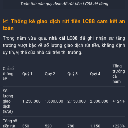
Tuân thủ các quy định để rút tiền LC88 dễ dàng
📈 Thống kê giao dịch rút tiền LC88 cam kết an
toàn
Trong năm vừa qua,
nhà cái LC88
đã ghi nhận sự tăng
trưởng vượt bậc về số lượng giao dịch rút tiền, khẳng định
uy tín, vị thế của nhà cái trên thị trường.
Tăng
Chỉ số
trưởng
thống
Quý 1
Quý 2
Quý 3
Quý 4
cả
kê
năm
Số
lượng
giao
1.250.000
1.680.000
2.150.000
2.800.000
+124%
dịch
(lượt)
Tổng số
tiền rút
350
520
780
1.150
+228%