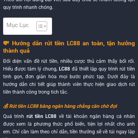
quy trình nhanh chóng.
Mục Lục
💸 Hướng dẫn rút tiền LC88 an toàn, tận hưởng
thành quả
Đối diện vấn đề rút tiền, nhiều cược thủ cảm thấy bối rối.
Hiểu được tâm lý chung,
LC88
đã thiết lập quy trình rút tiền
tinh gọn, đơn giản hóa mọi bước phức tạp. Dưới đây là
hướng dẫn chi tiết giúp thành viên thực hiện giao dịch rút
tiền thành công trong tích tắc.
💰 Rút tiền LC88 bằng ngân hàng chẳng cần chờ đợi
Quá trình
rút tiền LC88
về tài khoản ngân hàng cá nhân
được xem là phương thức phổ biến, tiện lợi nhất cho anh
em. Chỉ cần làm theo chỉ dẫn, tiền thưởng sẽ về túi ngay lập