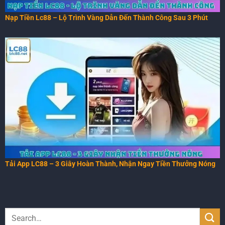
Nạp Tiền Lc88 – Lộ Trình Vàng Dẫn Đến Thành Công Sau 3 Phút
Tải App LC88 – 3 Giây Hoàn Thành, Nhận Ngay Tiền Thưởng Nóng