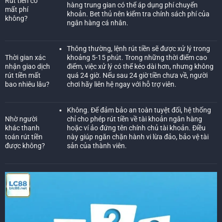
Rút tiền có
hàng trung gian có thể áp dụng phí chuyển
mất phí
khoản. Bet thủ nên kiểm tra chính sách phí của
không?
ngân hàng cá nhân.
Thông thường, lệnh rút tiền sẽ được xử lý trong
Thời gian xác
khoảng 5-15 phút. Trong những thời điểm cao
nhận giao dịch
điểm, việc xử lý có thể kéo dài hơn, nhưng không
rút tiền mất
quá 24 giờ. Nếu sau 24 giờ tiền chưa về, người
bao nhiêu lâu?
chơi hãy liên hệ ngay với hỗ trợ viên.
Không. Để đảm bảo an toàn tuyệt đối, hệ thống
Nhờ người
chỉ cho phép rút tiền về tài khoản ngân hàng
khác thanh
hoặc ví ảo đứng tên chính chủ tài khoản. Điều
toán rút tiền
này giúp ngăn chặn hành vi lừa đảo, bảo vệ tài
được không?
sản của thành viên.