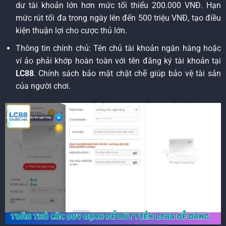
dư tài khoản lớn hơn mức tối thiểu 200.000 VNĐ. Hạn
mức rút tối đa trong ngày lên đến 500 triệu VNĐ, tạo điều
kiện thuận lợi cho cược thủ lớn.
Thông tin chính chủ: Tên chủ tài khoản ngân hàng hoặc
ví ảo phải khớp hoàn toàn với tên đăng ký tài khoản tại
LC88
. Chính sách bảo mật chặt chẽ giúp bảo vệ tài sản
của người chơi.