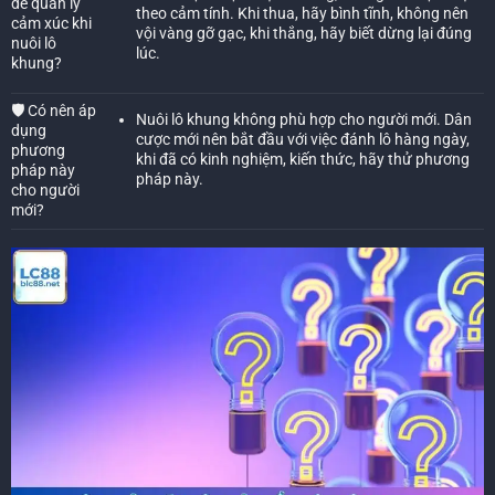
để quản lý
theo cảm tính. Khi thua, hãy bình tĩnh, không nên
cảm xúc khi
vội vàng gỡ gạc, khi thắng, hãy biết dừng lại đúng
nuôi lô
lúc.
khung?
🛡️ Có nên áp
Nuôi lô khung không phù hợp cho người mới. Dân
dụng
cược mới nên bắt đầu với việc đánh lô hàng ngày,
phương
khi đã có kinh nghiệm, kiến thức, hãy thử phương
pháp này
pháp này.
cho người
mới?