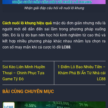
Nhận giải đáp câu hỏi về nuôi lô khung
Cách nuôi lô khung hiệu quả
mặc dù đơn giản nhưng nếu là
người mới dễ dẫn đến sai lầm trong phương pháp xuống
tiền. Đó là lý do bạn nên học hỏi kinh nghiệm từ cao thủ và
kết hợp nhiều phương pháp khác nhau nhằm lựa chọn ra
con số may mắn khi cá cược lô đề
LC88
.
Soi Kèo Liên Minh Huyền
1 Điểm Lô Bao Nhiêu Tiền –
Thoại – Chinh Phục Tựa
Khám Phá Bí Ẩn Từ Nhà cái
Game Tỷ Đô
LC88
BÀI CÙNG CHUYÊN MỤC