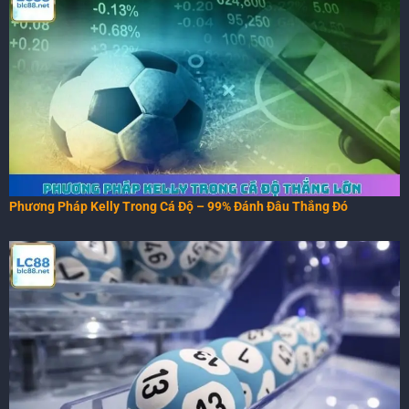
Phương Pháp Kelly Trong Cá Độ – 99% Đánh Đâu Thắng Đó