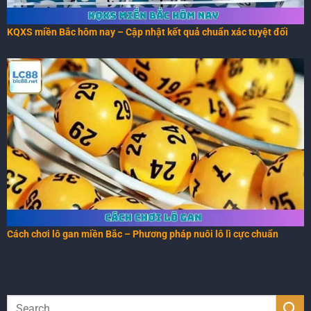
KQXS miền Bắc hôm nay – Cập nhật kết quả chuẩn xác tuyệt đối
Cách chơi lô gan miền Bắc – Phương pháp nuôi lô lì cực chuẩn