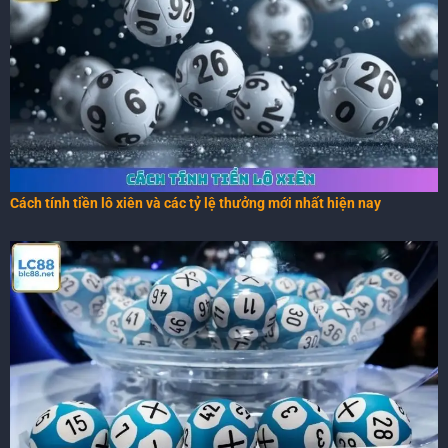
Cách tính tiền lô xiên và các tỷ lệ thưởng mới nhất hiện nay