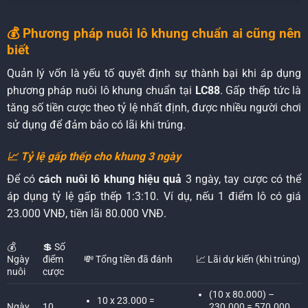
💰 Phương pháp nuôi lô khung chuẩn ai cũng nên
biết
Quản lý vốn là yếu tố quyết định sự thành bại khi áp dụng
phương pháp nuôi lô khung chuẩn tại
LC88
. Gấp thếp tức là
tăng số tiền cược theo tỷ lệ nhất định, được nhiều người chơi
sử dụng để đảm bảo có lãi khi trúng.
📈 Tỷ lệ gấp thếp cho khung 3 ngày
Để có
cách nuôi lô khung hiệu quả
3 ngày, tay cược có thể
áp dụng tỷ lệ gấp thếp 1:3:10. Ví dụ, nếu 1 điểm lô có giá
23.000 VNĐ, tiền lãi 80.000 VNĐ.
💰
💲 Số
Ngày
điểm
💸 Tổng tiền đã đánh
📈 Lãi dự kiến (khi trúng)
nuôi
cược
(10 x 80.000) –
10 x 23.000 =
Ngày
10
230.000 = 570.000