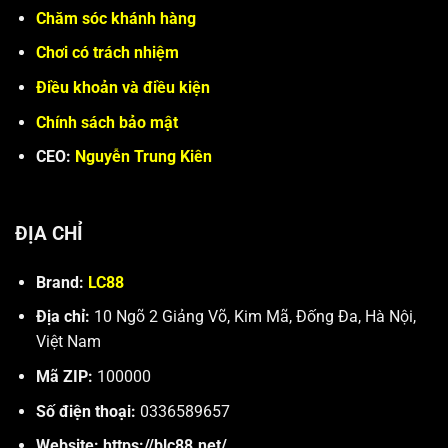
Chăm sóc khánh hàng
Chơi có trách nhiệm
Điều khoản và điều kiện
Chính sách bảo mật
CEO:
Nguyễn Trung Kiên
ĐỊA CHỈ
Brand:
LC88
Địa chỉ:
10 Ngõ 2 Giảng Võ, Kim Mã, Đống Đa, Hà Nội,
Việt Nam
Mã ZIP:
100000
Số điện thoại:
0336589657
Website:
https://blc88.net/