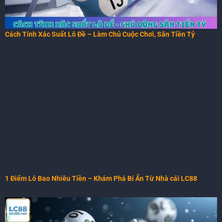
Cách Tính Xác Suất Lô Đề – Làm Chủ Cuộc Chơi, Săn Tiền Tỷ
1 Điểm Lô Bao Nhiêu Tiền – Khám Phá Bí Ẩn Từ Nhà cái LC88