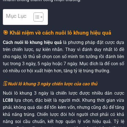
Mục Lục
🎯 Khái niệm về cách nuôi lô khung hiệu quả
Cách nuôi lô khung hiệu quả
là phương pháp đặt cược dựa
trên chiến lược, sự kiên nhẫn. Thay vì đánh duy nhất lô đề
cho ngày, lô thủ sẽ chọn con số mình tin tưởng rồi đánh liên
tục trong 3 ngày, 5 ngày hoặc 7 ngày. Mục đích là để con số
có nhiều cơ hội xuất hiện hơn, tăng tỷ lệ trúng thưởng.
🗓️ Nuôi lô khung 3 ngày chiến lược của cao thủ
Nuôi lô khung 3 ngày là chiến lược được nhiều dân cược
LC88
lựa chọn, đặc biệt là người mới. Khung thời gian vừa
phải, không quá dài để tốn kém vốn, nhưng cũng đủ để tăng
khả năng trúng. Chiến lược đòi hỏi người chơi phải có khả
năng soi cầu chuẩn, kết hợp quản lý vốn hiệu quả. Tỷ lệ