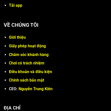
Tải app
VỀ CHÚNG TÔI
Giới thiệu
Giấy phép hoạt động
Chăm sóc khánh hàng
Chơi có trách nhiệm
Điều khoản và điều kiện
Chính sách bảo mật
CEO:
Nguyễn Trung Kiên
ĐỊA CHỈ