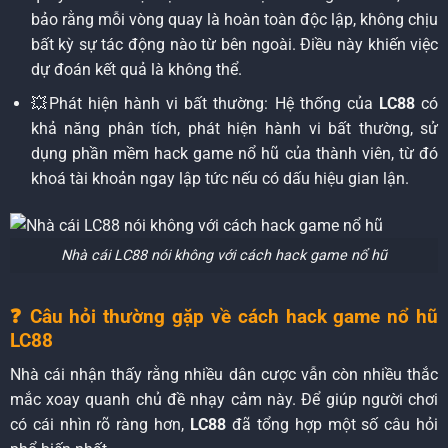
bảo rằng mỗi vòng quay là hoàn toàn độc lập, không chịu
bất kỳ sự tác động nào từ bên ngoài. Điều này khiến việc
dự đoán kết quả là không thể.
💥Phát hiện hành vi bất thường: Hệ thống của
LC88
có
khả năng phân tích, phát hiện hành vi bất thường, sử
dụng phần mềm hack game nổ hũ của thành viên, từ đó
khoá tài khoản ngay lập tức nếu có dấu hiệu gian lận.
Nhà cái LC88 nói không với cách hack game nổ hũ
❓ Câu hỏi thường gặp về cách hack game nổ hũ
LC88
Nhà cái nhận thấy rằng nhiều dân cược vẫn còn nhiều thắc
mắc xoay quanh chủ đề nhạy cảm này. Để giúp người chơi
có cái nhìn rõ ràng hơn,
LC88
đã tổng hợp một số câu hỏi