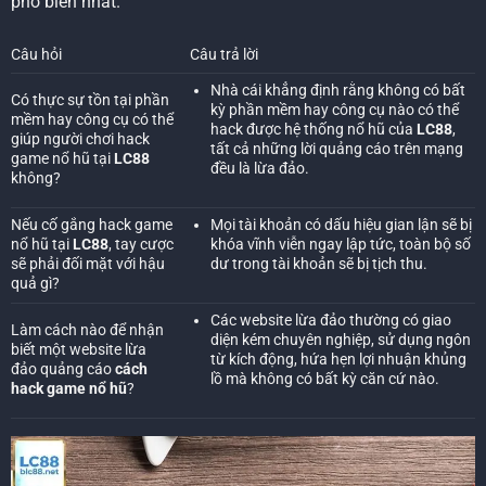
phổ biến nhất.
Câu hỏi
Câu trả lời
Nhà cái khẳng định rằng không có bất
Có thực sự tồn tại phần
kỳ phần mềm hay công cụ nào có thể
mềm hay công cụ có thể
hack được hệ thống nổ hũ của
LC88
,
giúp người chơi hack
tất cả những lời quảng cáo trên mạng
game nổ hũ tại
LC88
đều là lừa đảo.
không?
Nếu cố gắng hack game
Mọi tài khoản có dấu hiệu gian lận sẽ bị
nổ hũ tại
LC88
, tay cược
khóa vĩnh viễn ngay lập tức, toàn bộ số
sẽ phải đối mặt với hậu
dư trong tài khoản sẽ bị tịch thu.
quả gì?
Các website lừa đảo thường có giao
Làm cách nào để nhận
diện kém chuyên nghiệp, sử dụng ngôn
biết một website lừa
từ kích động, hứa hẹn lợi nhuận khủng
đảo quảng cáo
cách
lồ mà không có bất kỳ căn cứ nào.
hack game nổ hũ
?