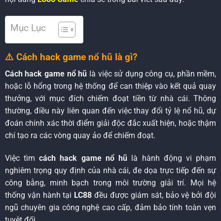
Mục Lục
⚠️ Cách hack game nổ hũ là gì?
Cách hack game nổ hũ
là việc sử dụng công cụ, phần mềm,
hoặc lỗ hổng trong hệ thống để can thiệp vào kết quả quay
thưởng, với mục đích chiếm đoạt tiền từ nhà cái. Thông
thường, điều này liên quan đến việc thay đổi tỷ lệ nổ hũ, dự
đoán chính xác thời điểm giải độc đắc xuất hiện, hoặc thậm
chí tạo ra các vòng quay ảo để chiếm đoạt.
Việc tìm
cách hack game nổ hũ
là hành động vi phạm
nghiêm trọng quy định của nhà cái, đe dọa trực tiếp đến sự
công bằng, minh bạch trong môi trường giải trí. Mọi hệ
thống vận hành tại
LC88
đều được giám sát, bảo vệ bởi đội
ngũ chuyên gia công nghệ cao cấp, đảm bảo tính toàn vẹn
tuyệt đối.