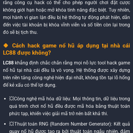
rằng công cụ hack có thể cho phép người chơi đặt cược
không giới hạn hoặc mở khóa tính năng đặc biệt. Tuy nhiên,
mọi hành vi gian lận đều bị hệ thống tự động phát hiện, dẫn
đến việc tài khoản bị khóa vĩnh viễn và số tiền còn lại trong
đó sẽ bị tịch thu.
🍀 Cách hack game nổ hũ áp dụng tại nhà cái
LC88 được không?
LC88
khẳng định chắc chắn rằng mọi nỗ lực tool hack game
nổ hũ tại nhà cái đều là vô vọng. Hệ thống được xây dựng
trên nền tảng công nghệ hiện đại nhất, không tồn tại lỗ hổng
để kẻ xấu có thể lợi dụng.
💥Công nghệ mã hóa dữ liệu: Mọi thông tin, dữ liệu trong
quá trình chơi nổ hũ đều được mã hóa bằng thuật toán
phức tạp, khiến việc giải mã trở nên bất khả thi.
💥Thuật toán RNG (Random Number Generator): Kết quả
quay nổ hũ được tạo ra bởi thuật toán ngẫu nhiên, đảm