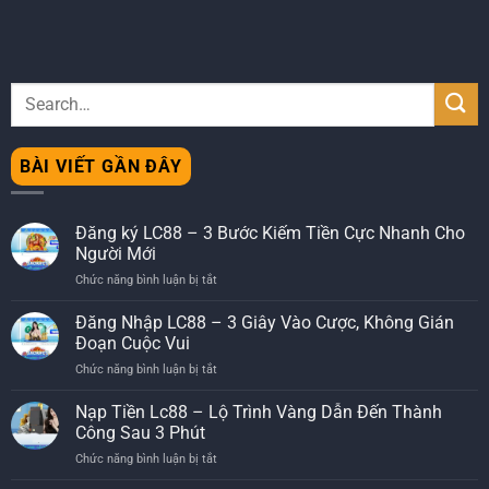
BÀI VIẾT GẦN ĐÂY
Đăng ký LC88 – 3 Bước Kiếm Tiền Cực Nhanh Cho
Người Mới
Chức năng bình luận bị tắt
ở
Đăng
ký
Đăng Nhập LC88 – 3 Giây Vào Cược, Không Gián
LC88
Đoạn Cuộc Vui
–
Chức năng bình luận bị tắt
ở
3
Đăng
Bước
Nhập
Nạp Tiền Lc88 – Lộ Trình Vàng Dẫn Đến Thành
Kiếm
LC88
Tiền
Công Sau 3 Phút
–
Cực
Chức năng bình luận bị tắt
ở
3
Nhanh
Nạp
Giây
Cho