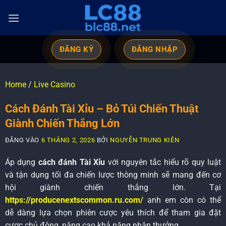
ĐĂNG KÝ
ĐĂNG NHẬP
Home
/
Live Casino
Cách Đánh Tài Xỉu – Bỏ Túi Chiến Thuật
Giành Chiến Thắng Lớn
ĐĂNG VÀO
6 THÁNG 2, 2026
BỞI
NGUYỄN TRUNG KIÊN
Áp dụng
cách đánh Tài Xỉu
với nguyên tắc hiểu rõ quy luật
và tận dụng tối đa chiến lược thông minh sẽ mang đến cơ
hội giành chiến thắng lớn. Tại
https://producenextscommon.ru.com/
anh em còn có thể
dễ dàng lựa chọn phiên cược yêu thích để tham gia đặt
cược chủ động, nâng cao khả năng nhận thưởng.