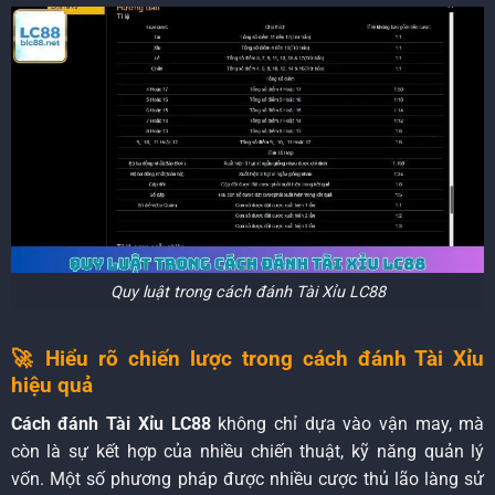
Quy luật trong cách đánh Tài Xỉu LC88
🚀 Hiểu rõ chiến lược trong cách đánh Tài Xỉu
hiệu quả
Cách đánh Tài Xỉu
LC88
không chỉ dựa vào vận may, mà
còn là sự kết hợp của nhiều chiến thuật, kỹ năng quản lý
vốn. Một số phương pháp được nhiều cược thủ lão làng sử