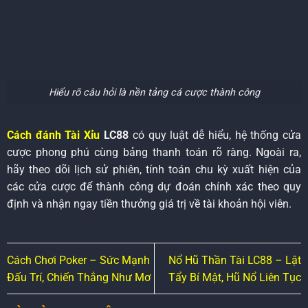
Hiểu rõ câu hỏi là nền tảng cá cược thành công
Cách đánh Tài Xỉu
LC88
có quy luật dễ hiểu, hệ thống cửa
cược phong phú cùng bảng thanh toán rõ ràng. Ngoài ra,
hãy theo dõi lịch sử phiên, tính toán chu kỳ xuất hiện của
các cửa cược để thành công dự đoán chính xác theo quy
định và nhận ngay tiền thưởng giá trị về tài khoản hội viên.
Cách Chơi Poker – Sức Mạnh
Nổ Hũ Thần Tài LC88 – Lật
Đấu Trí, Chiến Thắng Như Mơ
Tẩy Bí Mật, Hũ Nổ Liên Tục