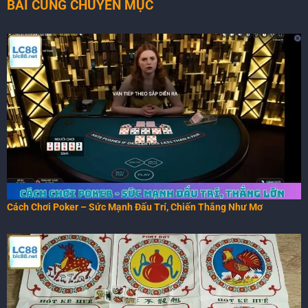
BÀI CÙNG CHUYÊN MỤC
Cách Chơi Poker – Sức Mạnh Đấu Trí, Chiến Thắng Như Mơ