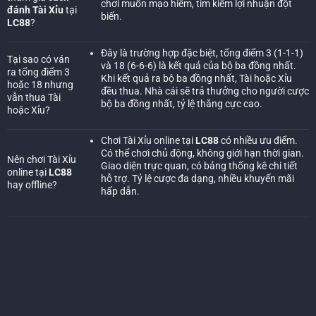
chơi muốn mạo hiểm, tìm kiếm lợi nhuận đột
đánh Tài Xỉu
tại
biến.
LC88
?
Đây là trường hợp đặc biệt, tổng điểm 3 (1-1-1)
Tại sao có ván
và 18 (6-6-6) là kết quả của bộ ba đồng nhất.
ra tổng điểm 3
Khi kết quả ra bộ ba đồng nhất, Tài hoặc Xỉu
hoặc 18 nhưng
đều thua. Nhà cái sẽ trả thưởng cho người cược
vẫn thua Tài
bộ ba đồng nhất, tỷ lệ thắng cực cao.
hoặc Xỉu?
Chơi Tài Xỉu online tại
LC88
có nhiều ưu điểm.
Có thể chơi chủ động, không giới hạn thời gian.
Nên chơi Tài Xỉu
Giao diện trực quan, có bảng thống kê chi tiết
online tại
LC88
hỗ trợ. Tỷ lệ cược đa dạng, nhiều khuyến mãi
hay offline?
hấp dẫn.