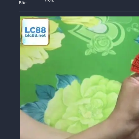
tròn.
Bắc