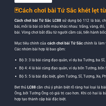
🃏Cách chơi bài Tứ Sắc khét lẹt 
Cách chơi bài Tứ Sắc
LC88
sử dụng bộ 112 lá bài, c
bài, mỗi lá bài có bốn màu khác nhau: trắng, vàng, đỏ
bài. Vòng chơi bắt đầu từ người cầm cái, tiến hành bốc
Mục tiêu chính của
cách chơi bài Tứ Sắc
chính là làm 
Các nhóm bài hợp lệ bao gồm:
Bộ 3: 3 lá bài cùng đạo quân, ví dụ ba Tướng, ba Sĩ
Bộ 4: 4 lá bài cùng đạo quân, ví dụ bốn Tướng, bốn 
Bộ 5: 5 lá bài đặc biệt, gồm Tướng, Sĩ, Tượng, Xe, P
Bet thủ
LC88
cần chú ý phân biệt rõ ràng hai loại lá b
Ông, bởi Tướng Ông có giá trị cao hơn. Khi có hai lá
hợp tạo thành cặp bài đặc biệt.