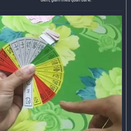
điểm, giảm thiểu quân bài lẻ.