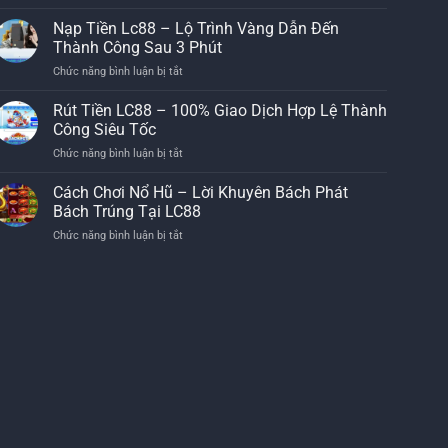
Đăng
Bước
Nhập
Nạp Tiền Lc88 – Lộ Trình Vàng Dẫn Đến
Kiếm
LC88
Tiền
Thành Công Sau 3 Phút
–
Cực
Chức năng bình luận bị tắt
ở
3
Nhanh
Nạp
Giây
Cho
Tiền
Rút Tiền LC88 – 100% Giao Dịch Hợp Lệ Thành
Vào
Người
Lc88
Cược,
Công Siêu Tốc
Mới
–
Không
Chức năng bình luận bị tắt
ở
Lộ
Gián
Rút
Trình
Đoạn
Tiền
Cách Chơi Nổ Hũ – Lời Khuyên Bách Phát
Vàng
Cuộc
LC88
Dẫn
Bách Trúng Tại LC88
Vui
–
Đến
Chức năng bình luận bị tắt
ở
100%
Thành
Cách
Giao
Công
Chơi
Dịch
Sau
Nổ
Hợp
3
Hũ
Lệ
Phút
–
Thành
Lời
Công
Khuyên
Siêu
Bách
Tốc
Phát
Bách
Trúng
Tại