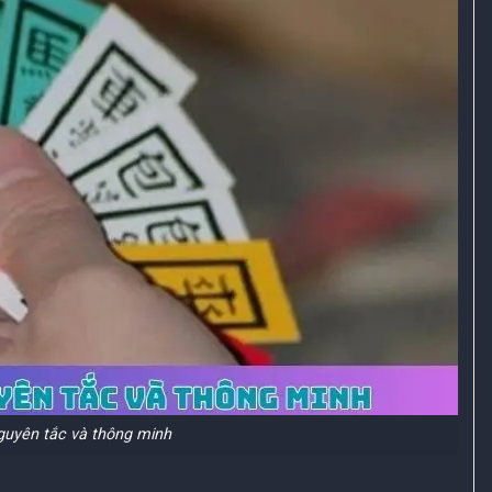
guyên tắc và thông minh