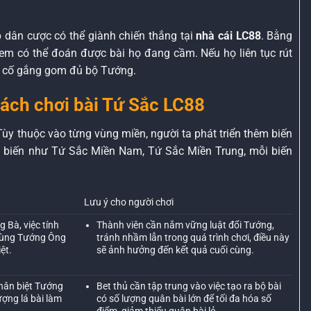
 dân cược có thể giành chiến thắng tại
nhà cái LC88
. Bằng
 em có thể đoán được bài họ đang cầm. Nếu họ liên tục rút
g cố gắng gom đủ bộ Tướng.
cách chơi bài Tứ Sắc LC88
Tùy thuộc vào từng vùng miền, người ta phát triển thêm biến
hổ biến như Tứ Sắc Miền Nam, Tứ Sắc Miền Trung, mỗi biến
Lưu ý cho người chơi
 Bà, việc tính
Thành viên cần nắm vững luật đổi Tướng,
ể dùng Tướng Ông
tránh nhầm lẫn trong quá trình chơi, điều này
ệt.
sẽ ảnh hưởng đến kết quả cuối cùng.
phân biệt Tướng
Bet thủ cần tập trung vào việc tạo ra bộ bài
ượng lá bài làm
có số lượng quân bài lớn để tối đa hóa số